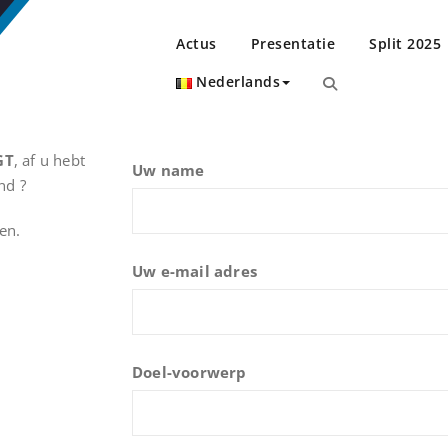
elgique
ue
Actus
Presentatie
Split 2025
Nederlands
GT
, af u hebt
Uw name
nd ?
en.
Uw e-mail adres
Doel-voorwerp