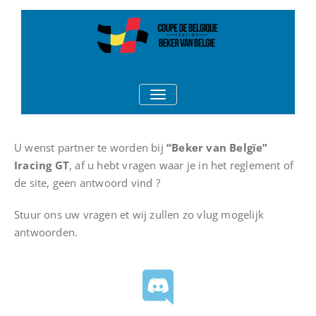
Coupe de
Iracing Coupe De Belgique
TOGGLE NAVIGATION
Belgique
U wenst partner te worden bij
“Beker van Belgïe”
Iracing GT
, af u hebt vragen waar je in het reglement of
de site, geen antwoord vind ?
Stuur ons uw vragen et wij zullen zo vlug mogelijk
antwoorden.