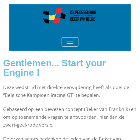
Coupe de
Iracing Coupe De Belgique
TOGGLE NAVIGATION
Belgique
Gentlemen... Start your
Engine !
Deze wedstrijd met direkte verwijdering heeft als doel de
“Belgische Kampioen Iracing GT” te bepalen.
Gebaseerd op een bewezen concept (Beker van Frankrijk) en
om op toenemende vragen te antwoorden, hier dan de
zwart-geel-rode versie.
De organisators bedanken de leden van de Beker van